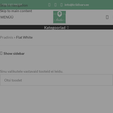
+370 615 19119
info@kriidivarv.ee
Skip to navigation
Skip to main content
MENÜÜ
Flat White
Kategooriad
Pradinis
»
Flat White
Show sidebar
Sinu valikutele vastavaid tooteid ei leidu.