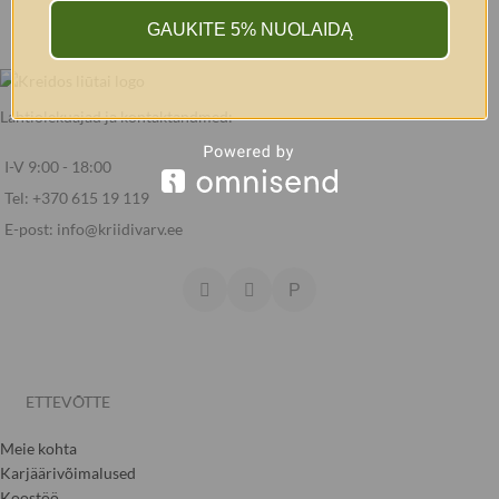
GAUKITE 5% NUOLAIDĄ
Lahtiolekuajad ja kontaktandmed:
I-V 9:00 - 18:00
Tel: +370 615 19 119
E-post: info@kriidivarv.ee
ETTEVÕTTE
Meie kohta
Karjäärivõimalused
Koostöö