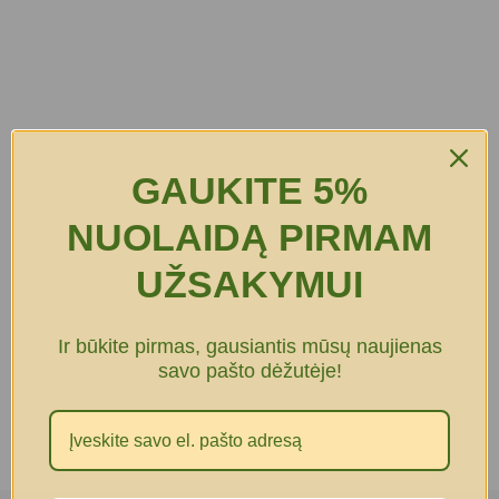
GAUKITE 5%
NUOLAIDĄ PIRMAM
UŽSAKYMUI
Ir būkite pirmas, gausiantis mūsų naujienas
savo pašto dėžutėje!