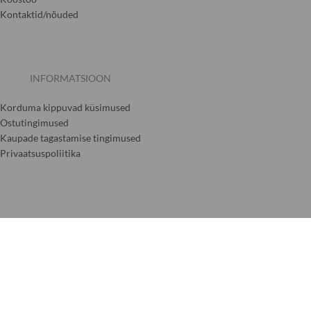
Kontaktid/nõuded
INFORMATSIOON
Korduma kippuvad küsimused
Ostutingimused
Kaupade tagastamise tingimused
Privaatsuspoliitika
Kreidos liūtai
Sõltumatult kontrollitud
5.00 hinnang poele
(17 arvustust)
|
4.83 hinnang tootele