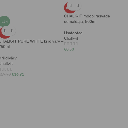
KUUM
CHALK-IT mööblirasvade
eemaldaja, 500ml
-15%
Lisatooted
KUUM
Chalk-it
CHALK-IT PURE WHITE kriidivärv –
750ml
€
8,50
Kriidivärv
Chalk-it
€
16,91
€
19,90