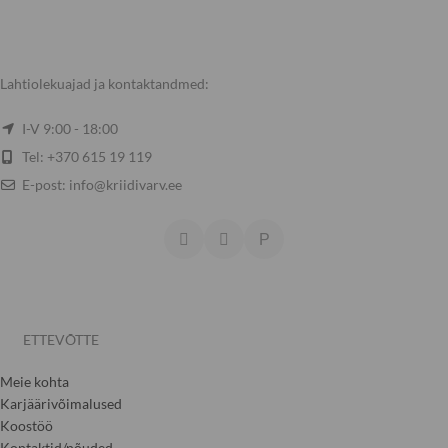
Lahtiolekuajad ja kontaktandmed:
I-V 9:00 - 18:00
Tel: +370 615 19 119
E-post: info@kriidivarv.ee
ETTEVÕTTE
Meie kohta
Karjäärivõimalused
Koostöö
Kontaktid/nõuded