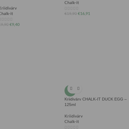
Chalk-it
Kriidivärv
Chalk-it
€
16,91
€
19,90
€
9,40
€
9,90
-5%
Kriidivärv CHALK-IT DUCK EGG –
125ml
Kriidivärv
Chalk-it