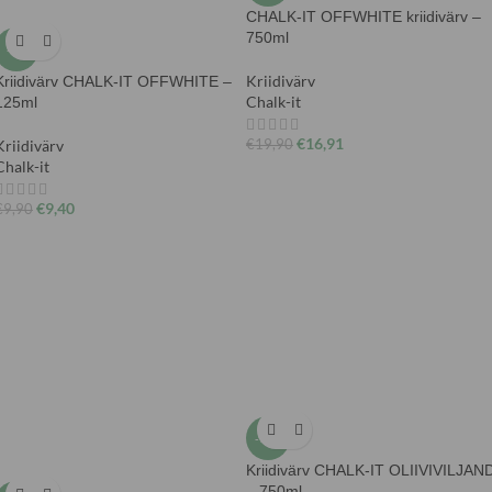
CHALK-IT OFFWHITE kriidivärv –
750ml
-5%
Kriidivärv
Kriidivärv CHALK-IT OFFWHITE –
Chalk-it
125ml
€
16,91
Kriidivärv
€
19,90
Chalk-it
€
9,40
€
9,90
-15%
Kriidivärv CHALK-IT OLIIVIVILJAN
– 750ml