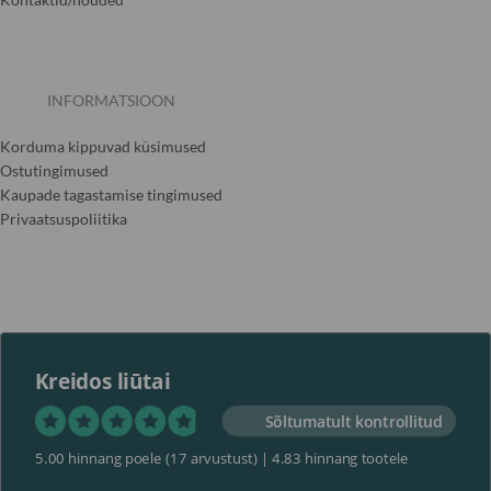
INFORMATSIOON
Korduma kippuvad küsimused
Ostutingimused
Kaupade tagastamise tingimused
Privaatsuspoliitika
Kreidos liūtai
Sõltumatult kontrollitud
5.00 hinnang poele
(17 arvustust)
|
4.83 hinnang tootele