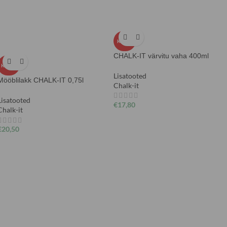
KUUM
CHALK-IT värvitu vaha 400ml
KUUM
Lisatooted
Mööblilakk CHALK-IT 0,75l
Chalk-it
Lisatooted
€
17,80
Chalk-it
€
20,50