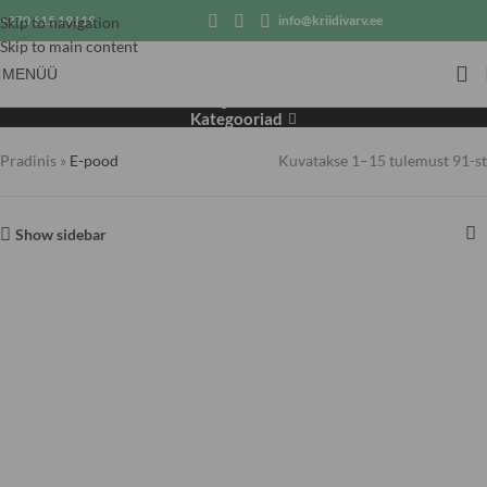
+370 615 19119
info@kriidivarv.ee
Skip to navigation
Skip to main content
MENÜÜ
E-pood
Kategooriad
Pradinis
»
E-pood
Kuvatakse 1–15 tulemust 91-st
Show sidebar