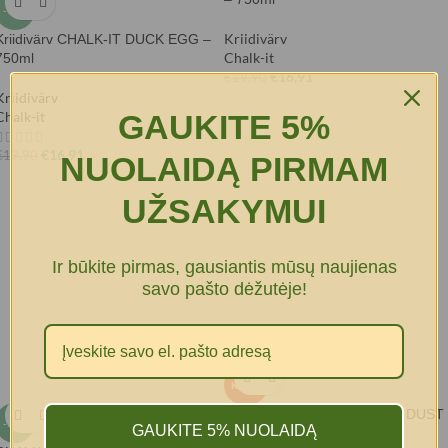
-15%
Kriidivärv
Kriidivärv CHALK-IT DUCK EGG –
Chalk-it
750ml
€
16,91
€
19,90
Kriidivärv
GAUKITE 5%
Chalk-it
€
16,91
€
19,90
NUOLAIDĄ PIRMAM
UŽSAKYMUI
Ir būkite pirmas, gausiantis mūsų naujienas
savo pašto dėžutėje!
-15%
KUUM
Kriidivärv CHALK-IT SILVER DUST
-15%
GAUKITE 5% NUOLAIDĄ
750ml