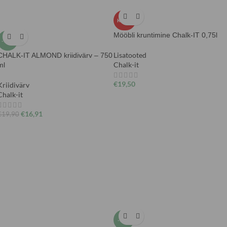
KUUM
Mööbli kruntimine Chalk-IT 0,75l
-15%
Lisatooted
CHALK-IT ALMOND kriidivärv – 750
Chalk-it
ml
€
19,50
Kriidivärv
Chalk-it
€
16,91
€
19,90
-15%