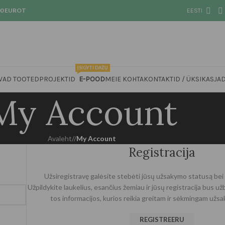
00 EUROT
EESTI
ĮSIGYTI DAŽŲ
VAD TOOTED
PROJEKTID
E-POOD
MEIE KOHTA
KONTAKTID / ÜKSIKASJA
My Account
Avaleht
/
My Account
Registracija
Užsiregistravę galėsite stebėti jūsų užsakymo statusą bei 
Užpildykite laukelius, esančius žemiau ir jūsų registracija bus u
tos informacijos, kurios reikia greitam ir sėkmingam užs
REGISTREERU