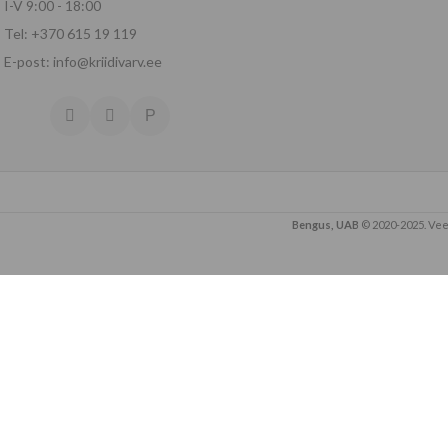
I-V 9:00 - 18:00
Tel: +370 615 19 119
E-post: info@kriidivarv.ee
Bengus, UAB
© 2020-2025. Vee