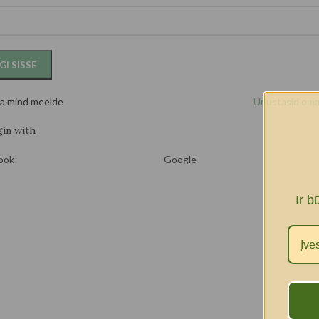
GI SISSE
ta mind meelde
Unustasid oma 
gin with
ook
Google
Ir b