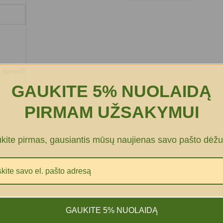
parooli?
GAUKITE 5% NUOLAIDĄ
PIRMAM UŽSAKYMUI
ūkite pirmas, gausiantis mūsų naujienas savo pašto dėžu
GAUKITE 5% NUOLAIDĄ