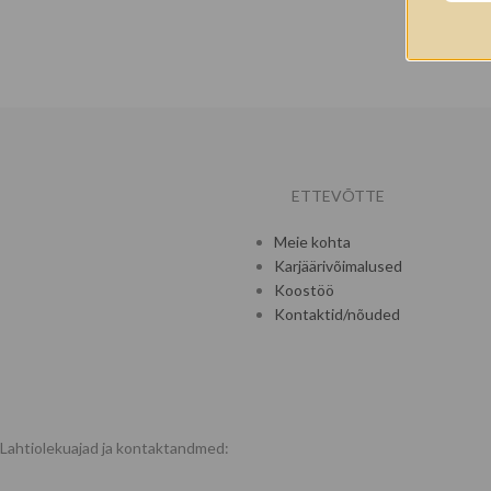
ETTEVÕTTE
Meie kohta
Karjäärivõimalused
Koostöö
Kontaktid/nõuded
Lahtiolekuajad ja kontaktandmed: