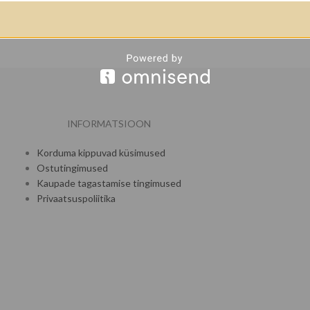
INFORMATSIOON
Korduma kippuvad küsimused
Ostutingimused
Kaupade tagastamise tingimused
Privaatsuspoliitika