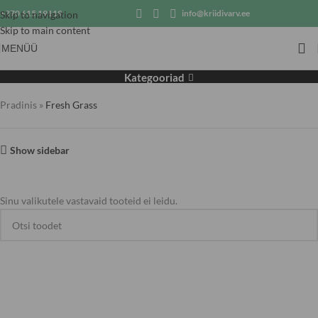
+370 615 19119
info@kriidivarv.ee
Skip to navigation
Skip to main content
MENÜÜ
Fresh Grass
Kategooriad
Pradinis
»
Fresh Grass
Show sidebar
Sinu valikutele vastavaid tooteid ei leidu.