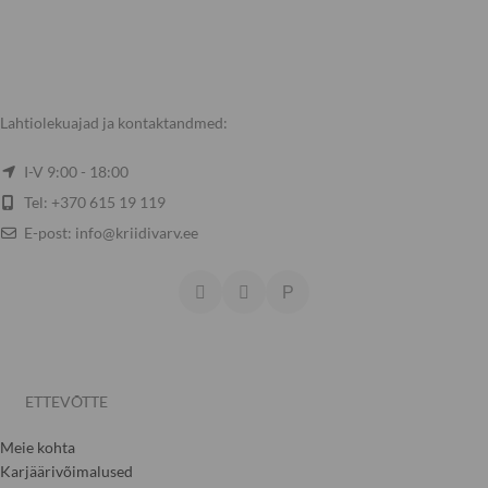
Lahtiolekuajad ja kontaktandmed:
I-V 9:00 - 18:00
Tel: +370 615 19 119
E-post: info@kriidivarv.ee
ETTEVÕTTE
Meie kohta
Karjäärivõimalused