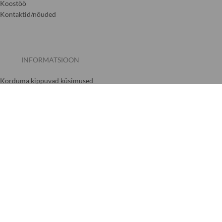
Koostöö
Kontaktid/nõuded
INFORMATSIOON
Korduma kippuvad küsimused
Ostutingimused
Kaupade tagastamise tingimused
Privaatsuspoliitika
Kreidos liūtai
Sõltumatult kontrollitud
5.00 hinnang poele
(17 arvustust)
|
4.83 hinnang tootele