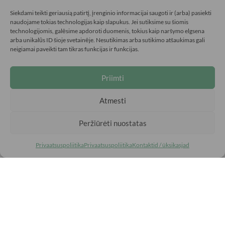
Kontaktid/nõuded
Siekdami teikti geriausią patirtį, įrenginio informacijai saugoti ir (arba) pasiekti
naudojame tokias technologijas kaip slapukus. Jei sutiksime su šiomis
technologijomis, galėsime apdoroti duomenis, tokius kaip naršymo elgsena
arba unikalūs ID šioje svetainėje. Nesutikimas arba sutikimo atšaukimas gali
neigiamai paveikti tam tikras funkcijas ir funkcijas.
INFORMATSIOON
Priimti
Korduma kippuvad küsimused
Ostutingimused
Kaupade tagastamise tingimused
Atmesti
Privaatsuspoliitika
Peržiūrėti nuostatas
Privaatsuspoliitika
Privaatsuspoliitika
Kontaktid / üksikasjad
Kreidos liūtai
Sõltumatult kontrollitud
5.00 hinnang poele
(17 arvustust)
|
4.83 hinnang tootele