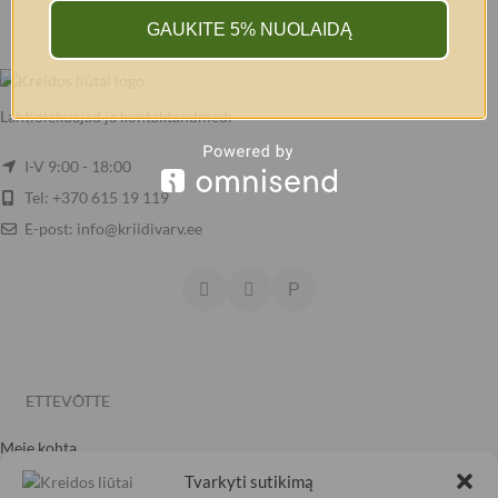
GAUKITE 5% NUOLAIDĄ
Lahtiolekuajad ja kontaktandmed:
I-V 9:00 - 18:00
Tel: +370 615 19 119
E-post: info@kriidivarv.ee
ETTEVÕTTE
Meie kohta
Karjäärivõimalused
Tvarkyti sutikimą
Koostöö