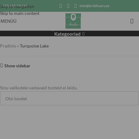
+370 615 19119
info@kriidivarv.ee
Skip to navigation
Skip to main content
MENÜÜ
Turquoise Lake
Kategooriad
Pradinis
»
Turquoise Lake
Show sidebar
Sinu valikutele vastavaid tooteid ei leidu.