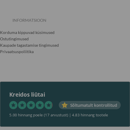
INFORMATSIOON
Korduma kippuvad küsimused
Ostutingimused
Kaupade tagastamise tingimused
Privaatsuspoliitika
Kreidos liūtai
Sõltumatult kontrollitud
5.00 hinnang poele
(17 arvustust)
|
4.83 hinnang tootele