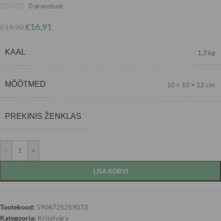
0
arvustust
€
16,91
€
19,90
KAAL
1,3 kg
MÕÕTMED
10 × 10 × 12 cm
PREKINIS ŽENKLAS
-
+
LISA KORVI
Tootekood:
5906725259073
Kategooria:
Kriidivärv