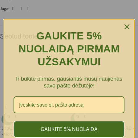
Jaga:
GAUKITE 5%
Seotud tooted
NUOLAIDĄ PIRMAM
UŽSAKYMUI
Ir būkite pirmas, gausiantis mūsų naujienas
savo pašto dėžutėje!
-5%
-5%
CHALK-IT ANTHRACITE
Kriidivärv CHALK-IT MUSTARD –
GAUKITE 5% NUOLAIDĄ
kriidivärv – 125ml
125ml