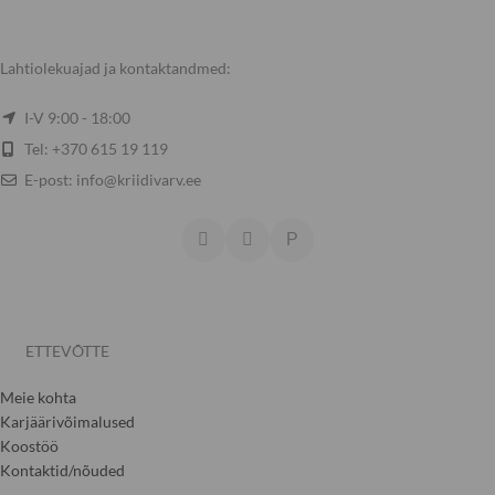
Lahtiolekuajad ja kontaktandmed:
I-V 9:00 - 18:00
Tel: +370 615 19 119
E-post: info@kriidivarv.ee
ETTEVÕTTE
Meie kohta
Karjäärivõimalused
Koostöö
Kontaktid/nõuded