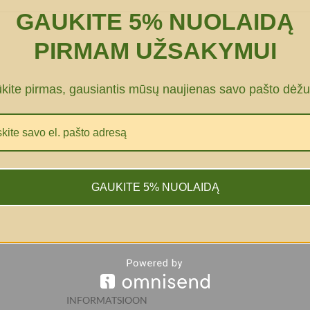
GAUKITE 5% NUOLAIDĄ
PIRMAM UŽSAKYMUI
ūkite pirmas, gausiantis mūsų naujienas savo pašto dėžu
GAUKITE 5% NUOLAIDĄ
INFORMATSIOON