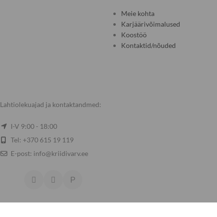
Meie kohta
Karjäärivõimalused
Koostöö
Kontaktid/nõuded
Lahtiolekuajad ja kontaktandmed:
I-V 9:00 - 18:00
Tel: +370 615 19 119
E-post: info@kriidivarv.ee