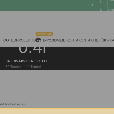
KON
EESTI
KOR
ĮSIGYTI DAŽŲ
0.4l
D TOOTED
PROJEKTID
E-POOD
MEIE KOHTA
KONTAKTID / ÜKSIK
KRIIDIVÄRV
LISATOOTED
80 Tooted
11 Tooted
id tooteid ei leidu.