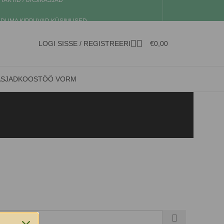
TAKTID / ÜKSIKASJAD
DUMA KIPPUVAD KÜSIMUSED
LOGI SISSE / REGISTREERI
€
0,00
ASJAD
KOOSTÖÖ VORM