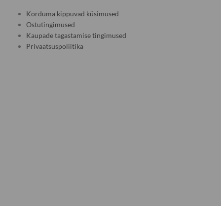
Korduma kippuvad küsimused
Ostutingimused
Kaupade tagastamise tingimused
Privaatsuspoliitika