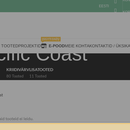
KON
EESTI
KOR
ĮSIGYTI DAŽŲ
ific Coast
D TOOTED
PROJEKTID
E-POOD
MEIE KOHTA
KONTAKTID / ÜKSIK
KRIIDIVÄRV
LISATOOTED
80 Tooted
11 Tooted
st
id tooteid ei leidu.