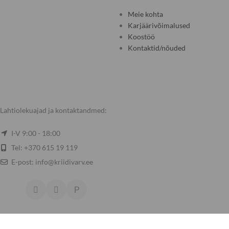
Meie kohta
Karjäärivõimalused
Koostöö
Kontaktid/nõuded
Lahtiolekuajad ja kontaktandmed:
I-V 9:00 - 18:00
Tel: +370 615 19 119
E-post: info@kriidivarv.ee