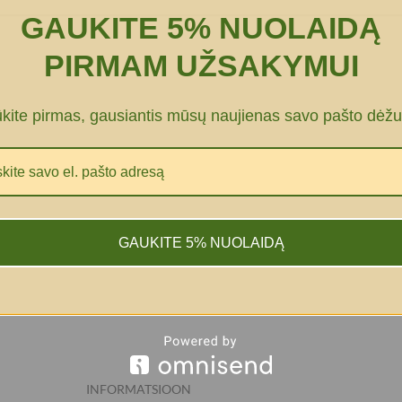
GAUKITE 5% NUOLAIDĄ
PIRMAM UŽSAKYMUI
ūkite pirmas, gausiantis mūsų naujienas savo pašto dėžu
GAUKITE 5% NUOLAIDĄ
INFORMATSIOON