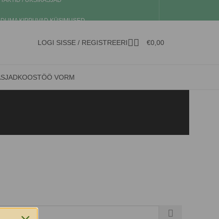
TAKTID / ÜKSIKASJAD
DUMA KIPPUVAD KÜSIMUSED
LOGI SISSE / REGISTREERI
€
0,00
ASJAD
KOOSTÖÖ VORM