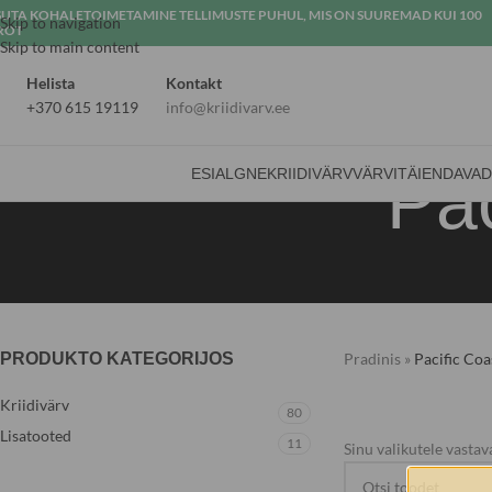
SUTA KOHALETOIMETAMINE TELLIMUSTE PUHUL, MIS ON SUUREMAD KUI 100
Skip to navigation
ROT
Skip to main content
Helista
Kontakt
+370 615 19119
info@kriidivarv.ee
Pac
ESIALGNE
KRIIDIVÄRV
VÄRVI
TÄIENDAVA
PRODUKTO KATEGORIJOS
Pradinis
»
Pacific Coa
Kriidivärv
80
Lisatooted
11
Sinu valikutele vastava