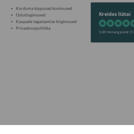
Korduma kippuvad küsimused
Kreidos liūtai
Ostutingimused
Kaupade tagastamise tingimused
Privaatsuspoliitika
5.00 hinnang poele
(1