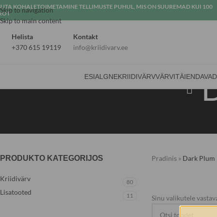
SUTA KOHALETOIMETAMINE TELLIMUSTE PUHUL, MIS ON SUUREMAD KUI 100
Skip to navigation
ROT
Skip to main content
Helista
Kontakt
+370 615 19119
info@kriidivarv.ee
ESIALGNE
KRIIDIVÄRV
VÄRVI
TÄIENDAVA
PRODUKTO KATEGORIJOS
Pradinis
»
Dark Plum
Kriidivärv
80
Lisatooted
11
Sinu valikutele vastava