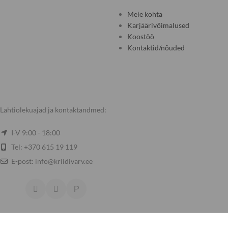
Meie kohta
Karjäärivõimalused
Koostöö
Kontaktid/nõuded
Lahtiolekuajad ja kontaktandmed:
I-V 9:00 - 18:00
Tel: +370 615 19 119
E-post: info@kriidivarv.ee