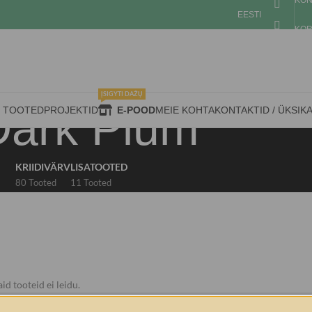
KON
EESTI
KOR
ĮSIGYTI DAŽŲ
Dark Plum
D TOOTED
PROJEKTID
E-POOD
MEIE KOHTA
KONTAKTID / ÜKSIK
KRIIDIVÄRV
LISATOOTED
80 Tooted
11 Tooted
id tooteid ei leidu.