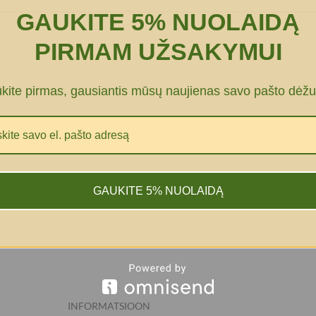
GAUKITE 5% NUOLAIDĄ
PIRMAM UŽSAKYMUI
ūkite pirmas, gausiantis mūsų naujienas savo pašto dėžu
GAUKITE 5% NUOLAIDĄ
INFORMATSIOON