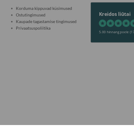
Korduma kippuvad küsimused
Kreidos liūtai
Ostutingimused
Kaupade tagastamise tingimused
Privaatsuspoliitika
5.00 hinnang poele
(1