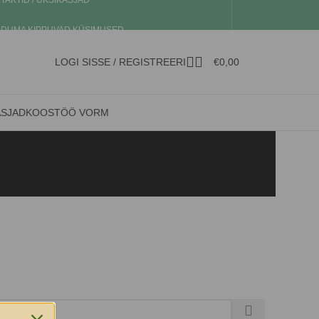
TAKTID / ÜKSIKASJAD
DUMA KIPPUVAD KÜSIMUSED
LOGI SISSE / REGISTREERI
€
0,00
ASJAD
KOOSTÖÖ VORM