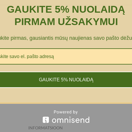
GAUKITE 5% NUOLAIDĄ
PIRMAM UŽSAKYMUI
ūkite pirmas, gausiantis mūsų naujienas savo pašto dėžu
GAUKITE 5% NUOLAIDĄ
INFORMATSIOON