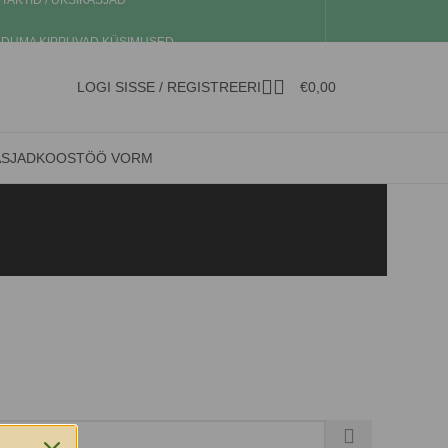
TAKTID / ÜKSIKASJAD
DUMA KIPPUVAD KÜSIMUSED
LOGI SISSE / REGISTREERI
€
0,00
ASJAD
KOOSTÖÖ VORM