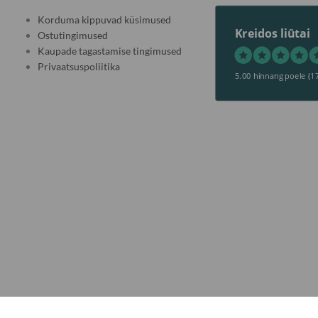
Korduma kippuvad küsimused
Kreidos liūtai
Ostutingimused
Kaupade tagastamise tingimused
Privaatsuspoliitika
5.00 hinnang poele
(1