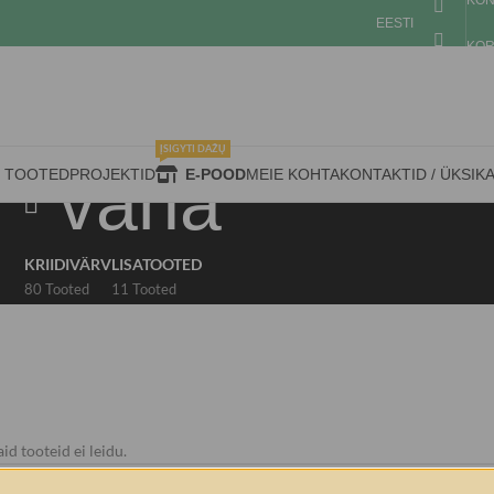
KON
EESTI
KOR
ĮSIGYTI DAŽŲ
vaha
D TOOTED
PROJEKTID
E-POOD
MEIE KOHTA
KONTAKTID / ÜKSIK
KRIIDIVÄRV
LISATOOTED
80 Tooted
11 Tooted
id tooteid ei leidu.