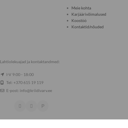
Meie kohta
Karjäärivõimalused
Koostöö
Kontaktid/nõuded
Lahtiolekuajad ja kontaktandmed:
I-V 9:00 - 18:00
Tel: +370 615 19 119
E-post: info@kriidivarv.ee